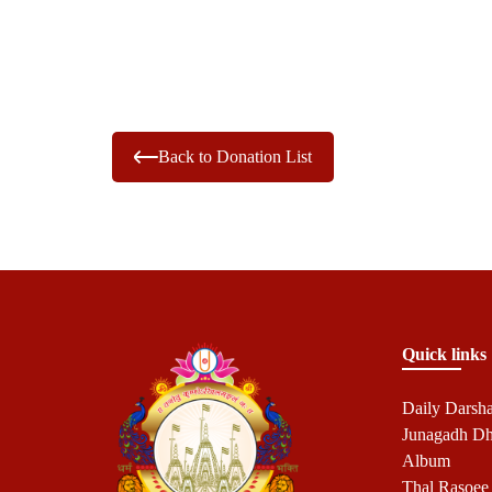
Back to Donation List
Quick links
Daily Darsh
Junagadh D
Album
Thal Rasoee