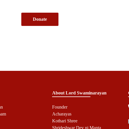
About Lord Swaminarayan
an
Founder
ham
Acharayas
Kothari Shree
Shrideshwar Dev ni Manta